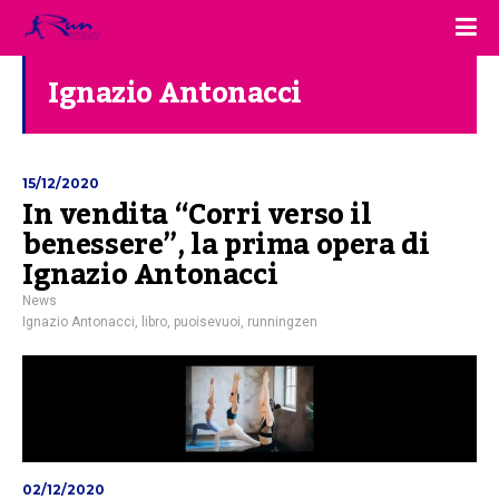
Ignazio Antonacci
15/12/2020
In vendita “Corri verso il
benessere”, la prima opera di
Ignazio Antonacci
News
Ignazio Antonacci
,
libro
,
puoisevuoi
,
runningzen
02/12/2020