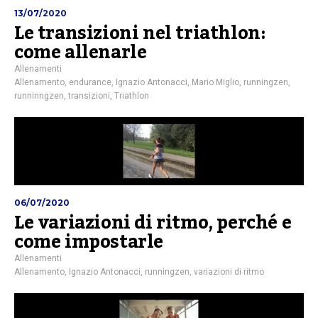
13/07/2020
Le transizioni nel triathlon:
come allenarle
Allenamenti
Allenamento
,
endurance
,
Ignazio Antonacci
,
Mario Miglio
,
runningzen
,
runninngzen
,
transizioni
,
Triathlon
06/07/2020
Le variazioni di ritmo, perché e
come impostarle
Allenamenti
Allenamento
,
Ignazio Antonacci
,
runningzen
,
variazioni di ritmo