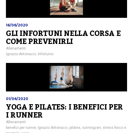
16/06/2020
GLI INFORTUNI NELLA CORSA E
COME PREVENIRLI
Allenamenti
Ignazio Antonacci
,
Infortunio
01/06/2020
YOGA E PILATES: I BENEFICI PER
I RUNNER
Allenamenti
benefici per runner
,
Ignazio Antonacci
,
pilates
,
runningzen
,
stress fisico e