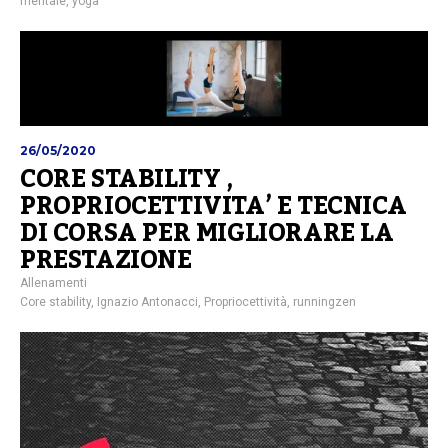
mentale
,
yoga
26/05/2020
CORE STABILITY ,
PROPRIOCETTIVITA’ E TECNICA
DI CORSA PER MIGLIORARE LA
PRESTAZIONE
Allenamenti
Core stability
,
Ignazio Antonacci
,
Propriocettività
,
runningzen