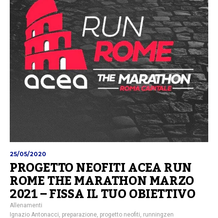
25/05/2020
PROGETTO NEOFITI ACEA RUN
ROME THE MARATHON MARZO
2021 – FISSA IL TUO OBIETTIVO
Allenamenti
Ignazio Antonacci
,
preparazione
,
progetto neofiti
,
runningzen