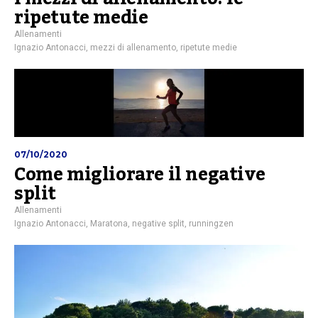
ripetute medie
Allenamenti
Ignazio Antonacci
,
mezzi di allenamento
,
ripetute medie
07/10/2020
Come migliorare il negative
split
Allenamenti
Ignazio Antonacci
,
Maratona
,
negative split
,
runningzen