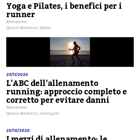
Yoga e Pilates, i benefici per i
runner
Allenamenti
Ignazio Antonacci
,
pilates
23/11/2020
L’ABC dell’allenamento
running: approccio completo e
corretto per evitare danni
Allenamenti
Ignazio Antonacci
,
runningzen
20/10/2020
I mezzi di allenamento: le