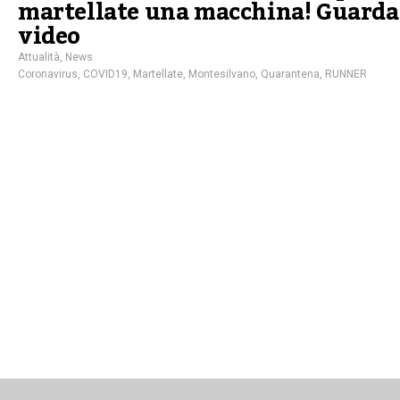
martellate una macchina! Guarda 
video
Attualità
,
News
Coronavirus
,
COVID19
,
Martellate
,
Montesilvano
,
Quarantena
,
RUNNER