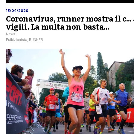
13/04/2020
Coronavirus, runner mostra il c… 
vigili. La multa non basta…
News
Esibizionista
,
RUNNER