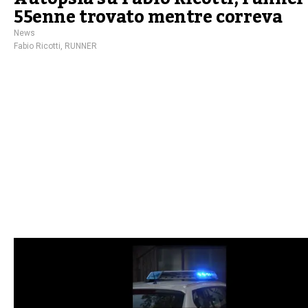
55enne trovato mentre correva
News
Fabio Ricotti
,
RUNNER