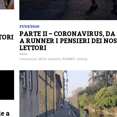
:
27/03/2020
PARTE II – CORONAVIRUS, D
TORI
A RUNNER I PENSIERI DEI NO
LETTORI
News
Coronavirus
,
lettori
,
podismo
,
RUNNER
,
running
e a