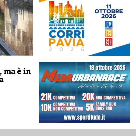
, ma è in
a