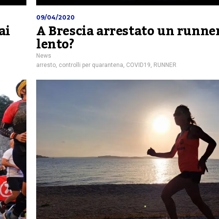
09/04/2020
ai
A Brescia arrestato un runne
lento?
News
arresto
,
controlli per quarantena
,
COVID19
,
RUNNER