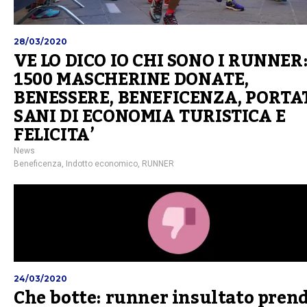
28/03/2020
VE LO DICO IO CHI SONO I RUNNER
1500 MASCHERINE DONATE,
BENESSERE, BENEFICENZA, PORTA
SANI DI ECONOMIA TURISTICA E
FELICITA’
News
Beneficenza
,
Indotto economico
,
RUNNER
24/03/2020
Che botte: runner insultato prend