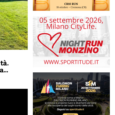
tà.
ma…