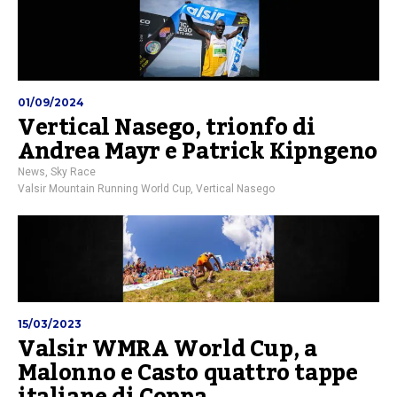
01/09/2024
Vertical Nasego, trionfo di
Andrea Mayr e Patrick Kipngeno
News
,
Sky Race
Valsir Mountain Running World Cup
,
Vertical Nasego
15/03/2023
Valsir WMRA World Cup, a
Malonno e Casto quattro tappe