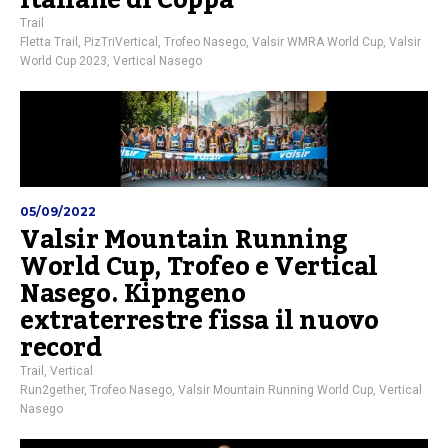
italiane di Coppa
Trail
Fletta Trail
,
PizTriVertical
,
Trofeo Nasego
,
Valsir WMRA World Cup
,
Valsir
World Cup 2023
,
Vertical Nasego
05/09/2022
Valsir Mountain Running
World Cup, Trofeo e Vertical
Nasego. Kipngeno
extraterrestre fissa il nuovo
record
Trail
,
Vertical
Run2gether
,
Trofeo Nasego
,
Valsir Mountain Running World Cup
,
Vertical
Nasego