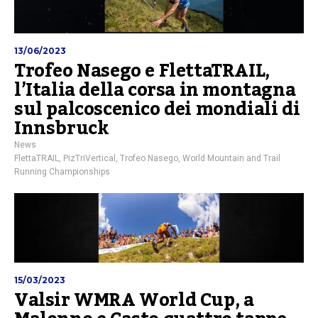
13/06/2023
Trofeo Nasego e FlettaTRAIL,
l’Italia della corsa in montagna
sul palcoscenico dei mondiali di
Innsbruck
News
FlettaTRAIL
,
PizTriVertical
,
Trofeo Nasego
,
World Mountain and Trail
Running Championships
15/03/2023
Valsir WMRA World Cup, a