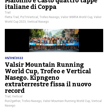
Malonno e Casto quattro tappe
italiane di Coppa
Trail
Fletta Trail
,
PizTriVertical
,
Trofeo Nasego
,
Valsir WMRA World Cup
,
Valsir
World Cup 2023
,
Vertical Nasego
05/09/2022
Valsir Mountain Running
World Cup, Trofeo e Vertical
Nasego. Kipngeno
extraterrestre fissa il nuovo
record
Trail
,
Vertical
Run2gether
,
Trofeo Nasego
,
Valsir Mountain Running World Cup
,
Vertical
Nasego