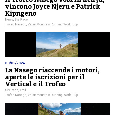
vincono Joyce Njeru e Patrick
Kipngeno
News
,
Sky Race
Trofeo Nasego
,
Valsir Mountain Running World Cup
08/05/2024
La Nasego riaccende i motori,
aperte le iscrizioni per il
Vertical e il Trofeo
Sky Race
,
Trail
Trofeo Nasego
,
Valsir Mountain Running World Cup