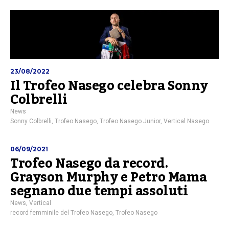
23/08/2022
Il Trofeo Nasego celebra Sonny
Colbrelli
News
Sonny Colbrelli
,
Trofeo Nasego
,
Trofeo Nasego Junior
,
Vertical Nasego
06/09/2021
Trofeo Nasego da record.
Grayson Murphy e Petro Mama
segnano due tempi assoluti
News
,
Vertical
record femminile del Trofeo Nasego
,
Trofeo Nasego