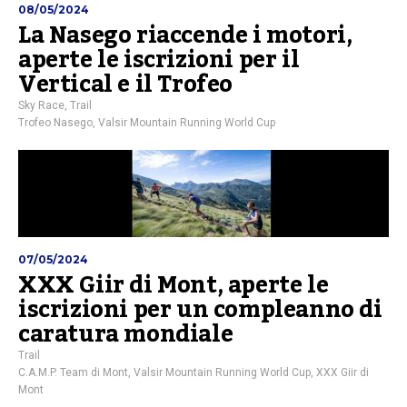
08/05/2024
La Nasego riaccende i motori,
aperte le iscrizioni per il
Vertical e il Trofeo
Sky Race
,
Trail
Trofeo Nasego
,
Valsir Mountain Running World Cup
07/05/2024
XXX Giir di Mont, aperte le
iscrizioni per un compleanno di
caratura mondiale
Trail
C.A.M.P. Team di Mont
,
Valsir Mountain Running World Cup
,
XXX Giir di
Mont