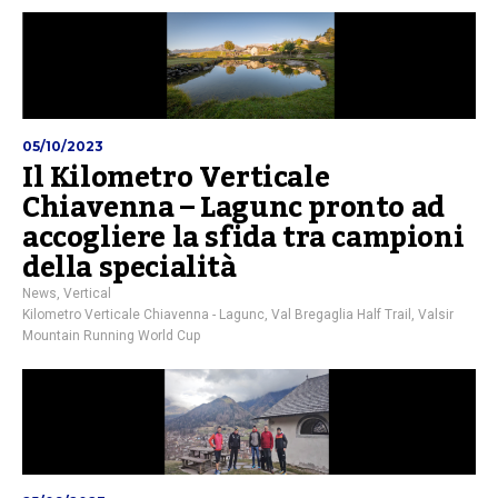
05/10/2023
Il Kilometro Verticale
Chiavenna – Lagunc pronto ad
accogliere la sfida tra campioni
della specialità
News
,
Vertical
Kilometro Verticale Chiavenna - Lagunc
,
Val Bregaglia Half Trail
,
Valsir
Mountain Running World Cup