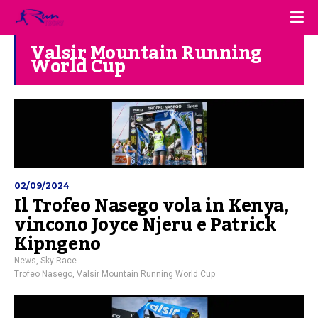
Valsir Mountain Running
World Cup
02/09/2024
Il Trofeo Nasego vola in Kenya,
vincono Joyce Njeru e Patrick
Kipngeno
News
,
Sky Race
Trofeo Nasego
,
Valsir Mountain Running World Cup