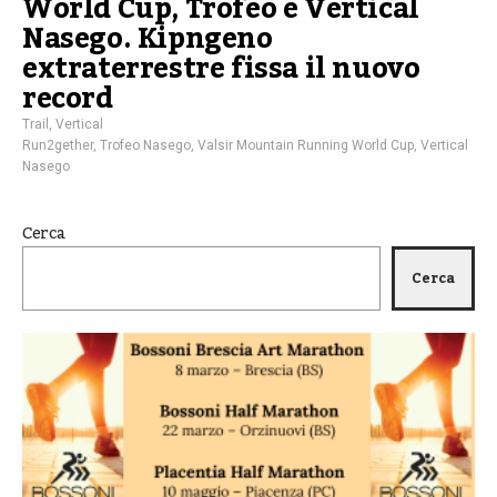
World Cup, Trofeo e Vertical
Nasego. Kipngeno
extraterrestre fissa il nuovo
record
Trail
,
Vertical
Run2gether
,
Trofeo Nasego
,
Valsir Mountain Running World Cup
,
Vertical
Nasego
Cerca
Cerca