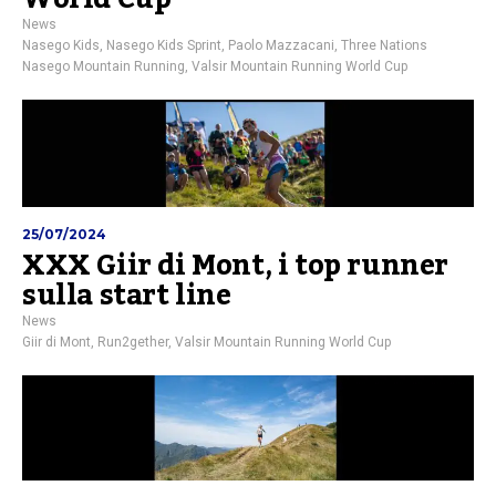
News
Nasego Kids
,
Nasego Kids Sprint
,
Paolo Mazzacani
,
Three Nations
Nasego Mountain Running
,
Valsir Mountain Running World Cup
25/07/2024
XXX Giir di Mont, i top runner
sulla start line
News
Giir di Mont
,
Run2gether
,
Valsir Mountain Running World Cup