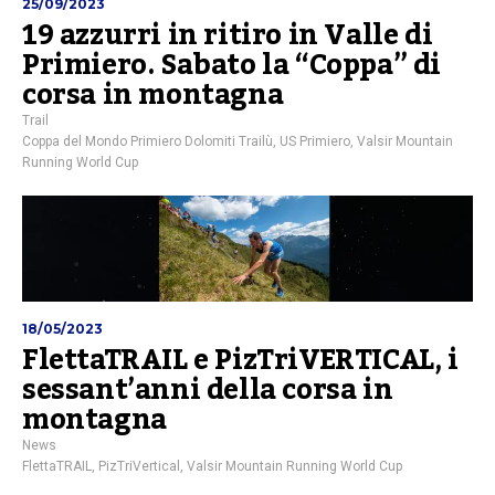
25/09/2023
19 azzurri in ritiro in Valle di
Primiero. Sabato la “Coppa” di
corsa in montagna
Trail
Coppa del Mondo Primiero Dolomiti Trailù
,
US Primiero
,
Valsir Mountain
Running World Cup
18/05/2023
FlettaTRAIL e PizTriVERTICAL, i
sessant’anni della corsa in
montagna
News
FlettaTRAIL
,
PizTriVertical
,
Valsir Mountain Running World Cup