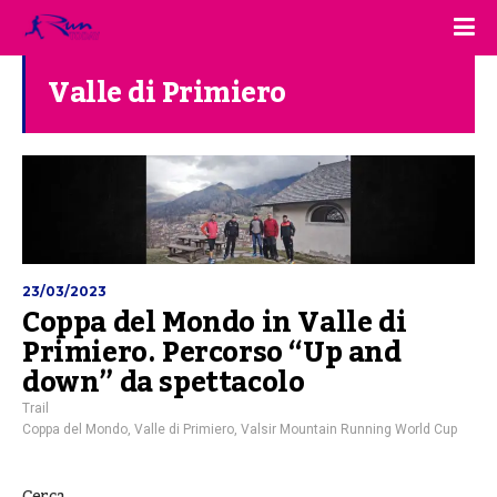
Valle di Primiero
23/03/2023
Coppa del Mondo in Valle di
Primiero. Percorso “Up and
down” da spettacolo
Trail
Coppa del Mondo
,
Valle di Primiero
,
Valsir Mountain Running World Cup
Cerca