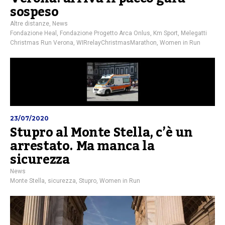
sospeso
Altre distanze
,
News
Fondazione Heal
,
Fondazione Progetto Arca Onlus
,
Km Sport
,
Melegatti
Christmas Run Verona
,
WIRrelayChristmasMarathon
,
Women in Run
23/07/2020
Stupro al Monte Stella, c’è un
arrestato. Ma manca la
sicurezza
News
Monte Stella
,
sicurezza
,
Stupro
,
Women in Run