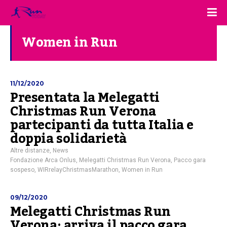
Women in Run
11/12/2020
Presentata la Melegatti
Christmas Run Verona
partecipanti da tutta Italia e
doppia solidarietà
Altre distanze
,
News
Fondazione Arca Onlus
,
Melegatti Christmas Run Verona
,
Pacco gara
sospeso
,
WIRrelayChristmasMarathon
,
Women in Run
09/12/2020
Melegatti Christmas Run
Verona: arriva il pacco gara