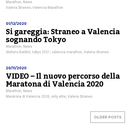
Marathon
,
News
Valeria Straneo
,
Velencia Marathon
01/12/2020
Si gareggia: Straneo a Valencia
sognando Tokyo
Marathon
,
News
Stefano Baldini
,
tokyo 2021
,
valencia marathon
,
Valeria Straneo
20/11/2020
VIDEO – Il nuovo percorso della
Maratona di Valencia 2020
Marathon
,
News
Maratona di Valencia 2020
,
only elite
,
Valeria Straneo
OLDER POSTS