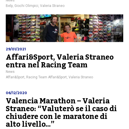
News
Belp
,
Giochi Olimpici
,
Valeria Straneo
29/01/2021
Affari&Sport, Valeria Straneo
entra nel Racing Team
News
Affari&Sport
,
Racing Team Affari&Sport
,
Valeria Straneo
06/12/2020
Valencia Marathon – Valeria
Straneo: “Valuterò se il caso di
chiudere con le maratone di
alto livello…”