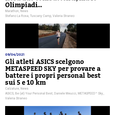
Olimpiadi…
Marathon
,
News
Stefano La Rosa
,
Tuscany Camp
,
Valeria Straneo
09/04/2021
Gli atleti ASICS scelgono
METASPEED SKY per provare a
battere i propri personal best
sui 5 e 10 km
Calzature
,
News
ASICS
,
Be (at) Your Personal Best
,
Daniele Meucci
,
METASPEED™ Sky.
,
Valeria Straneo