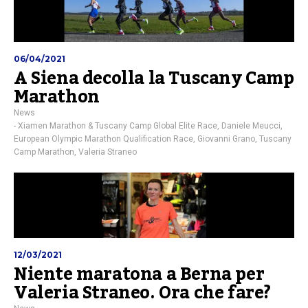
06/04/2021
A Siena decolla la Tuscany Camp
Marathon
News
- Xiamen Marathon & Tuscany Camp Global Elite Race
,
Daniele Meucci
,
European Olympic Marathon Qualification Race
,
Giovanni Grano
,
Tuscany
Camp Marathon
,
Valeria Straneo
12/03/2021
Niente maratona a Berna per
Valeria Straneo. Ora che fare?