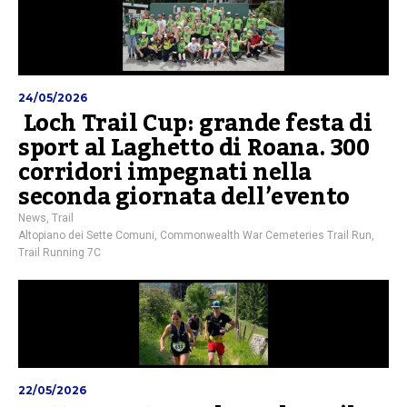
24/05/2026
Loch Trail Cup: grande festa di
sport al Laghetto di Roana. 300
corridori impegnati nella
seconda giornata dell’evento
News
,
Trail
Altopiano dei Sette Comuni
,
Commonwealth War Cemeteries Trail Run
,
Trail Running 7C
22/05/2026