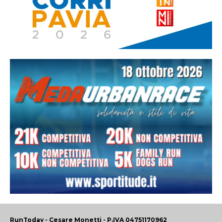
RunToday - Cesare Monetti - P.IVA 04751170962