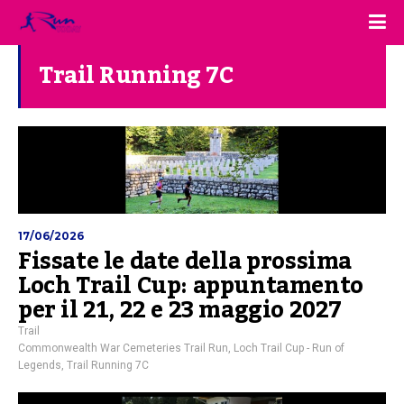
Trail Running 7C
17/06/2026
Fissate le date della prossima
Loch Trail Cup: appuntamento
per il 21, 22 e 23 maggio 2027
Trail
Commonwealth War Cemeteries Trail Run
,
Loch Trail Cup - Run of
Legends
,
Trail Running 7C