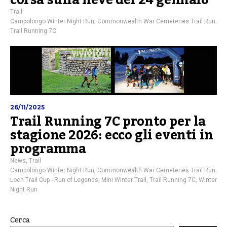
Trail
Campolongo Winter Night Run
,
Commonwealth War Cemeteries Trail Run
,
Trail Running 7C
26/11/2025
Trail Running 7C pronto per la
stagione 2026: ecco gli eventi in
programma
News
,
Trail
Campolongo Winter Night Run
,
Commonwealth War Cemeteries Trail Run
,
Loch Trail Cup - Run of Legends
,
Mini Winter Trail
,
Trail Running 7C
,
Winter
Night Run
Cerca