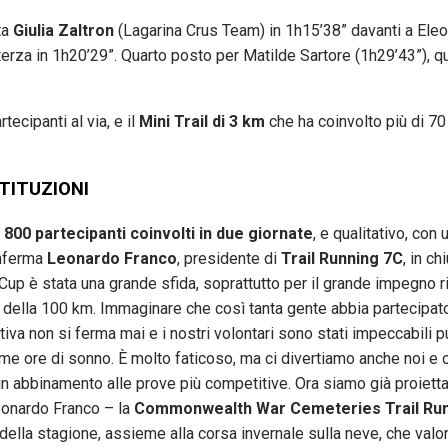
ta
Giulia Zaltron
(Lagarina Crus Team) in 1h15’38” davanti a Ele
erza in 1h20’29”. Quarto posto per Matilde Sartore (1h29’43”), qu
rtecipanti al via, e il
Mini Trail di 3 km
che ha coinvolto più di 70
STITUZIONI
 800 partecipanti coinvolti in due giornate
, e qualitativo, con 
onferma
Leonardo Franco
, presidente di
Trail Running 7C
, in ch
 Cup è stata una grande sfida, soprattutto per il grande impegno r
nto della 100 km. Immaginare che così tanta gente abbia partecipat
iva non si ferma mai e i nostri volontari sono stati impeccabili p
e ore di sonno. È molto faticoso, ma ci divertiamo anche noi e 
 abbinamento alle prove più competitive. Ora siamo già proiettat
eonardo Franco – la
Commonwealth War Cemeteries Trail Ru
ella stagione, assieme alla corsa invernale sulla neve, che valo