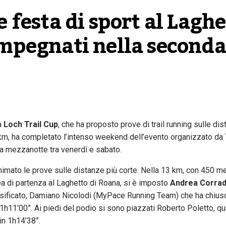
 festa di sport al Laghet
impegnati nella seconda 
a
Loch Trail Cup
, che ha proposto prove di trail running sulle di
3 km, ha completato l’intenso weekend dell’evento organizzato da 
lla mezzanotte tra venerdì e sabato.
no animato le prove sulle distanze più corte. Nella 13 km, con 450 me
inea di partenza al Laghetto di Roana, si è imposto
Andrea Corrad
assificato, Damiano Nicolodi (MyPace Running Team) che ha chiuso
 1h11’00”. Ai piedi del podio si sono piazzati Roberto Poletto, qu
in 1h14’38”.