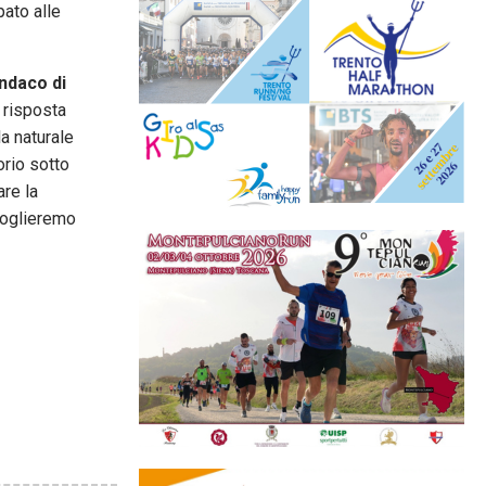
pato alle
indaco di
 risposta
la naturale
orio sotto
are la
 toglieremo