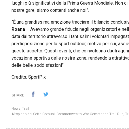
luoghi più significativi della Prima Guerra Mondiale. Non ci
nostre gare, siamo contenti anche noi”.
“È una grandissima emozione tracciare il bilancio conclus
Roana
– Avevamo grande fiducia negli organizzatori e nel
data dal territorio attraverso i tantissimi volontari impegna
predisposizione per lo sport outdoor, motivo per cui, assie
questo aspetto. Questi eventi, che coinvolgono dagli agonis
vocazione sportiva delle nostre zone, rendendola attrattiva
delle belle soddisfazioni”.
Credits: SportPix
SHARE
News
,
Trail
Altopiano dei Sette Comuni
,
Commonwealth War Cemeteries Trail Run
,
Tr