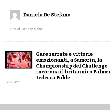
Daniela De Stefano
View All Posts by Author
Gare serrate e vittorie
emozionanti, a Šamorín, la
Championship del Challenge
incorona il britannico Palmer
tedesca Pohle
Previous Post