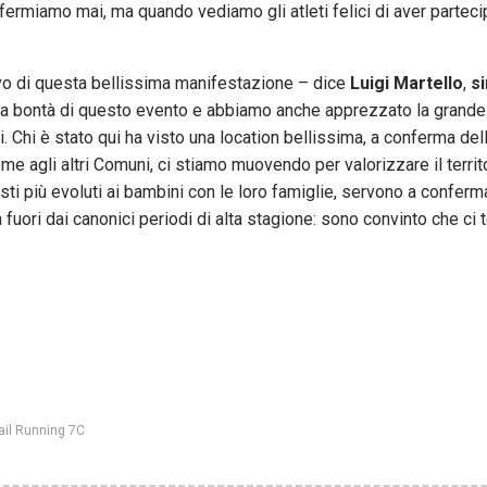
 fermiamo mai, ma quando vediamo gli atleti felici di aver parteci
ivo di questa bellissima manifestazione – dice
Luigi Martello
,
s
la bontà di questo evento e abbiamo anche apprezzato la grande
ti. Chi è stato qui ha visto una location bellissima, a conferma del
me agli altri Comuni, ci stiamo muovendo per valorizzare il territ
ti più evoluti ai bambini con le loro famiglie, servono a conferm
 fuori dai canonici periodi di alta stagione: sono convinto che ci
ail Running 7C