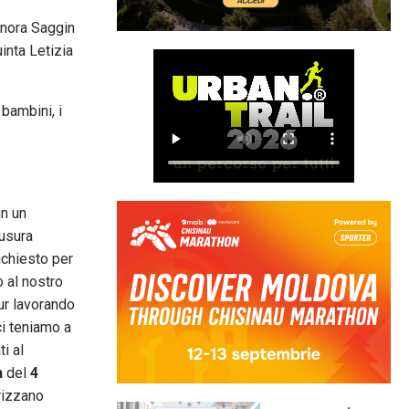
onora Saggin
inta Letizia
 bambini, i
un un
iusura
ichiesto per
o al nostro
ur lavorando
ci teniamo a
i al
n
del
4
rizzano