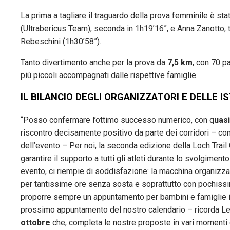
La prima a tagliare il traguardo della prova femminile è sta
(Ultrabericus Team), seconda in 1h19’16”, e Anna Zanotto, t
Rebeschini (1h30’58”).
Tanto divertimento anche per la prova da
7,5 km
, con 70 pa
più piccoli accompagnati dalle rispettive famiglie.
IL BILANCIO DEGLI ORGANIZZATORI E DELLE I
“Posso confermare l’ottimo successo numerico, con q
uasi
riscontro decisamente positivo da parte dei corridori – c
dell’evento – Per noi, la seconda edizione della Loch Trail
garantire il supporto a tutti gli atleti durante lo svolgime
evento, ci riempie di soddisfazione: la macchina organizzat
per tantissime ore senza sosta e soprattutto con pochissim
proporre sempre un appuntamento per bambini e famiglie in
prossimo appuntamento del nostro calendario – ricorda L
ottobre
che, completa le nostre proposte in vari momenti d