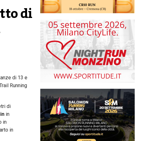
to di 
stanze di 13 e
Trail Running
tri di
in
in
 in
arto in