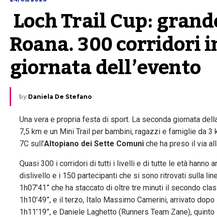
 Loch Trail Cup: grande
Roana. 300 corridori 
giornata dell’evento
by
Daniela De Stefano
Una vera e propria festa di sport. La seconda giornata dell
7,5 km e un Mini Trail per bambini, ragazzi e famiglie da 
7C sull’
Altopiano dei Sette Comuni
che ha preso il via a
Quasi 300 i corridori di tutti i livelli e di tutte le età han
dislivello e i 150 partecipanti che si sono ritrovati sulla l
1h07’41” che ha staccato di oltre tre minuti il secondo cl
1h10’49”, e il terzo, Italo Massimo Camerini, arrivato dopo
1h11’19”, e Daniele Laghetto (Runners Team Zane), quinto 