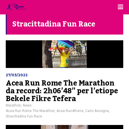
Stracittadina Fun Race
27/03/2022
Acea Run Rome The Marathon
da record: 2h06’48” per l’etiope
Bekele Fikre Tefera
Marathon
,
News
Acea Run Rome The Marathon
,
Acea Run4Rome
,
Carlo Assogna
,
Stracittadina Fun Race