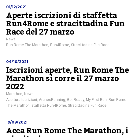
01/12/2021
Aperte iscrizioni di staffetta
Run4Rome e stracittadina Fun
Race del 27 marzo
News
Run Rome The Marathon
,
Run4Rome
,
Stracittadina Fun Race
04/10/2021
Iscrizioni aperte, Run Rome The
Marathon si corre il 27 marzo
2022
Marathon
,
News
Apertura Iscrizioni
,
ArcheoRunning
,
Get Ready
,
My First Run
,
Run Rome
The Marathon
,
staffetta Run4Rome
,
Stracittadina Fun Race
19/09/2021
Acea Run Rome The Marathon, i