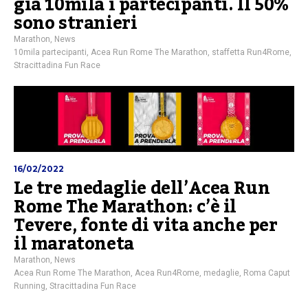
già 10mila i partecipanti. Il 50%
sono stranieri
Marathon
,
News
10mila partecipanti
,
Acea Run Rome The Marathon
,
staffetta Run4Rome
,
Stracittadina Fun Race
16/02/2022
Le tre medaglie dell’Acea Run
Rome The Marathon: c’è il
Tevere, fonte di vita anche per
il maratoneta
Marathon
,
News
Acea Run Rome The Marathon
,
Acea Run4Rome
,
medaglie
,
Roma Caput
Running
,
Stracittadina Fun Race