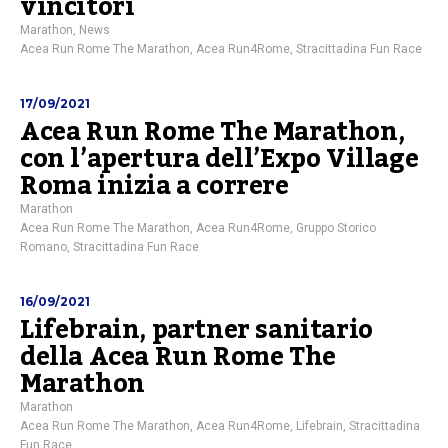
vincitori
Marathon
,
News
Acea Run Rome The Marathon
,
Acea Run4Rome
,
Stracittadina Fun Race
17/09/2021
Acea Run Rome The Marathon,
con l’apertura dell’Expo Village
Roma inizia a correre
Marathon
Acea Run Rome The Marathon
,
Acea Run4Rome
,
Gruppo Storico
Romano
,
Stracittadina Fun Race
16/09/2021
Lifebrain, partner sanitario
della Acea Run Rome The
Marathon
Marathon
Acea Run Rome The Marathon
,
Acea Run4Rome
,
Lifebrain
,
Stracittadina
Fun Race