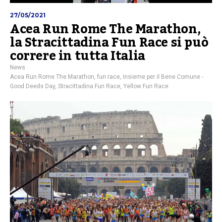
27/05/2021
Acea Run Rome The Marathon,
la Stracittadina Fun Race si può
correre in tutta Italia
News
Acea Run Rome The Marathon
,
fun race
,
Insieme per il Bene Comune -
Good Deeds Day
,
Stracittadina Fun Race
,
Yellow Fun Race