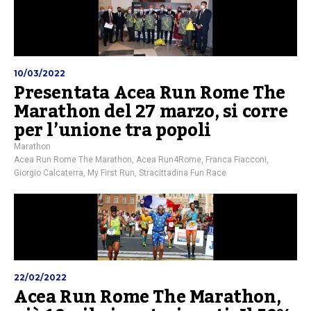
10/03/2022
Presentata Acea Run Rome The
Marathon del 27 marzo, si corre
per l’unione tra popoli
Marathon
Acea Run Rome The Marathon
,
Acea Run4Rome
,
Franca Fiacconi
,
Giorgio Calcaterra
,
My First Run
,
Stracittadina Fun Race
22/02/2022
Acea Run Rome The Marathon,