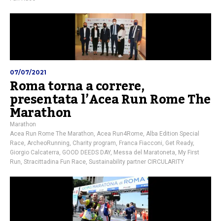
07/07/2021
Roma torna a correre,
presentata l’Acea Run Rome The
Marathon
Marathon
Acea Run Rome The Marathon
,
Acea Run4Rome
,
Alba Edition Special
Race
,
ArcheoRunning
,
Charity program
,
Franca Fiacconi
,
Get Ready
,
Giorgio Calcaterra
,
GOOD DEEDS DAY
,
Messa del Maratoneta
,
My First
Run
,
Stracittadina Fun Race
,
Sustainability partner CIRCULARITY