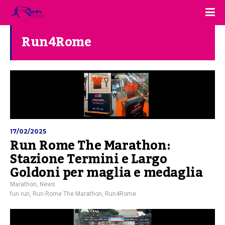
Run4Rome
17/02/2025
Run Rome The Marathon:
Stazione Termini e Largo
Goldoni per maglia e medaglia
Marathon
,
News
fun run
,
Run Rome The Marathon
,
Run4Rome