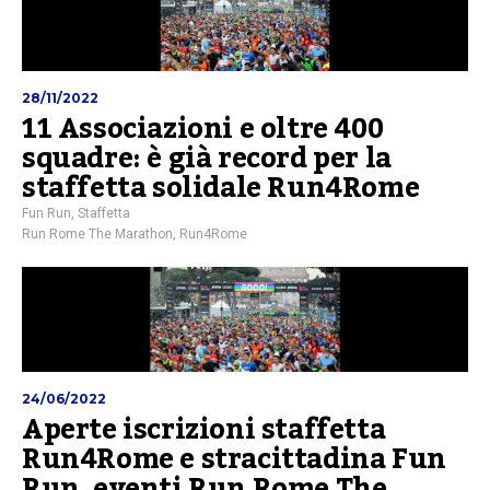
28/11/2022
11 Associazioni e oltre 400
squadre: è già record per la
staffetta solidale Run4Rome
Fun Run
,
Staffetta
Run Rome The Marathon
,
Run4Rome
24/06/2022
Aperte iscrizioni staffetta
Run4Rome e stracittadina Fun
Run, eventi Run Rome The