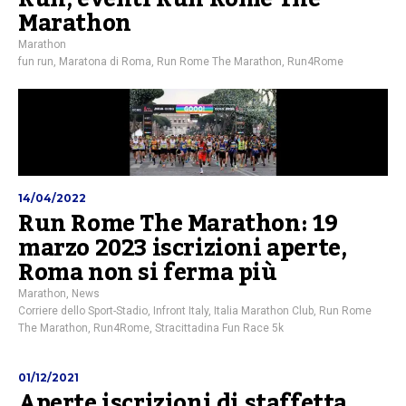
Marathon
Marathon
fun run
,
Maratona di Roma
,
Run Rome The Marathon
,
Run4Rome
14/04/2022
Run Rome The Marathon: 19
marzo 2023 iscrizioni aperte,
Roma non si ferma più
Marathon
,
News
Corriere dello Sport-Stadio
,
Infront Italy
,
Italia Marathon Club
,
Run Rome
The Marathon
,
Run4Rome
,
Stracittadina Fun Race 5k
01/12/2021
Aperte iscrizioni di staffetta