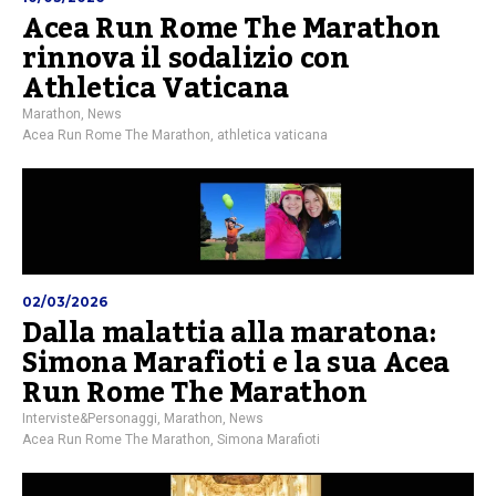
Acea Run Rome The Marathon
rinnova il sodalizio con
Athletica Vaticana
Marathon
,
News
Acea Run Rome The Marathon
,
athletica vaticana
02/03/2026
Dalla malattia alla maratona:
Simona Marafioti e la sua Acea
Run Rome The Marathon
Interviste&Personaggi
,
Marathon
,
News
Acea Run Rome The Marathon
,
Simona Marafioti