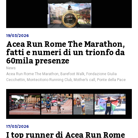
19/03/2026
Acea Run Rome The Marathon,
fatti e numeri di un trionfo da
60mila presenze
News
Acea Run Rome The Marathon
,
Barefoot Walk
,
Fondazione Giulia
Cecchettin
,
Montecitorio Running Club
,
Mother’s call
,
Ponte della Pace
17/03/2026
I top runner di Acea Run Rome