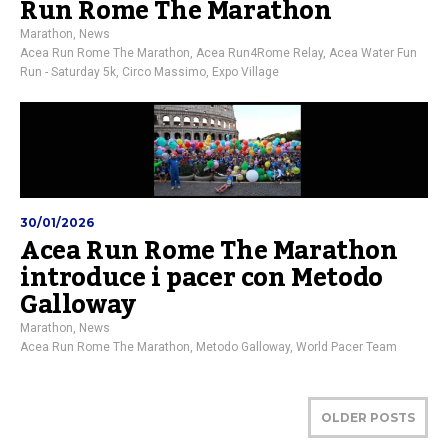
Run Rome The Marathon
Marathon
,
News
Acea Run Rome The Marathon
,
Acea Run4Rome Relay
,
Acea Water Fun
Run - Saturday 5k
,
Circo Massimo
,
Expo Village
30/01/2026
Acea Run Rome The Marathon
introduce i pacer con Metodo
Galloway
Marathon
,
News
Acea Run Rome The Marathon
,
Metodo Galloway
,
World Pacer Team
OLDER POSTS