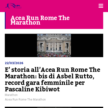
Acea Run Rome The
Marathon
22/03/2026
E’ storia all’Acea Run Rome The
Marathon: bis di Asbel Rutto,
record gara femminile per
Pascaline Kibiwot
Marathon
Acea Run Rome The Marathon