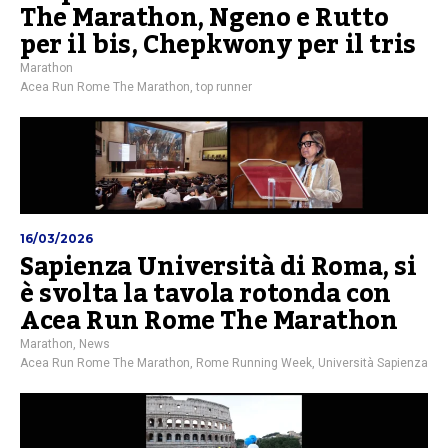
The Marathon, Ngeno e Rutto
per il bis, Chepkwony per il tris
Marathon
Acea Run Rome The Marathon
,
top runner
16/03/2026
Sapienza Università di Roma, si
è svolta la tavola rotonda con
Acea Run Rome The Marathon
Marathon
,
News
Acea Run Rome The Marathon
,
Rome Running Week
,
Università Sapienza