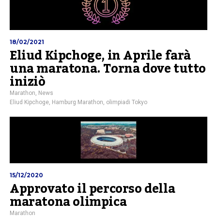
18/02/2021
Eliud Kipchoge, in Aprile farà
una maratona. Torna dove tutto
iniziò
Marathon
,
News
Eliud Kipchoge
,
Hamburg Marathon
,
olimpiadi Tokyo
15/12/2020
Approvato il percorso della
maratona olimpica
Marathon