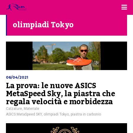
olimpiadi Tokyo
06/04/2021
La prova: le nuove ASICS
MetaSpeed Sky, la piastra che
regala velocità e morbidezza
Calzature
,
Materiale
ASICS MetaSpeed SKY
,
olimpiadi Tokyo
,
piastra in carbonio