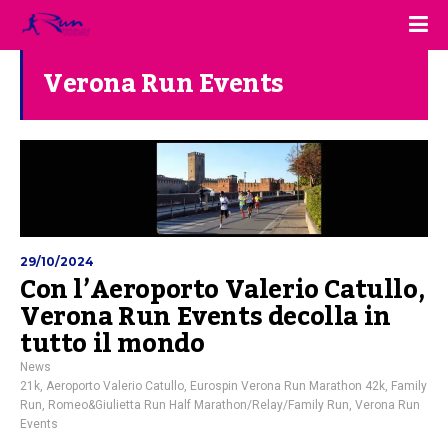
Verona Run Events
29/10/2024
Con l’Aeroporto Valerio Catullo,
Verona Run Events decolla in
tutto il mondo
News
21k
,
Aeroporto Valerio Catullo
,
Eurospin Verona Run Marathon 42k
,
Family
Run
,
Romeo&Giulietta Run Half Marathon/Relay/Family Run
,
Verona Run
Events