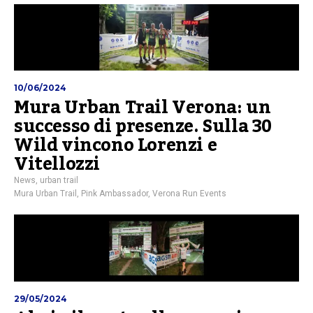
10/06/2024
Mura Urban Trail Verona: un
successo di presenze. Sulla 30
Wild vincono Lorenzi e
Vitellozzi
News
,
urban trail
Mura Urban Trail
,
Pink Ambassador
,
Verona Run Events
29/05/2024