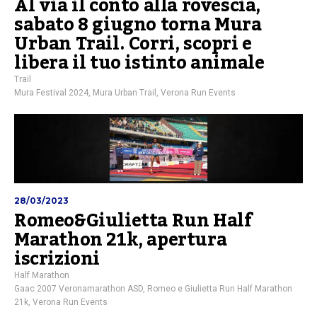
Al via il conto alla rovescia,
sabato 8 giugno torna Mura
Urban Trail. Corri, scopri e
libera il tuo istinto animale
Trail
Mura Festival 2024
,
Mura Urban Trail
,
Verona Run Events
28/03/2023
Romeo&Giulietta Run Half
Marathon 21k, apertura
iscrizioni
Half Marathon
Gaac 2007 Veronamarathon ASD
,
Romeo e Giulietta Run Half Marathon
21k
,
Verona Run Events