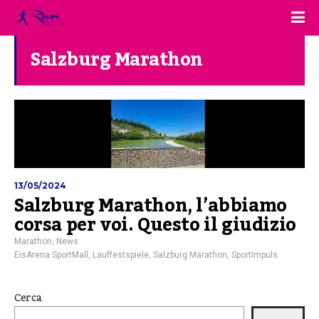
Salzburg Marathon
13/05/2024
Salzburg Marathon, l’abbiamo
corsa per voi. Questo il giudizio
Marathon
,
News
EisArena SportMall
,
Lauffestspiele
,
Salzburg Marathon
,
SportImpuls
Cerca