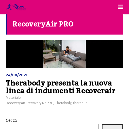
RecoveryAir PRO
24/08/2021
Therabody presenta la nuova
linea di indumenti Recoverair
Materiale
RecoveryAir
,
RecoveryAir PRO
,
Therabody
,
theragun
Cerca