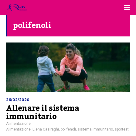
polifenoli
26/02/2020
Allenare il sistema
immunitario
Alimentazione
Alimentazione
,
Elena Casiraghi
,
polifenoli
,
sistema immunitario
,
sporteat