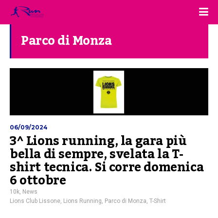
Parco di Monza
06/09/2024
3^ Lions running, la gara più
bella di sempre, svelata la T-
shirt tecnica. Si corre domenica
6 ottobre
10k
,
News
Lions Club Lissone
,
Lions Running
,
Parco di Monza
,
T-Shirt