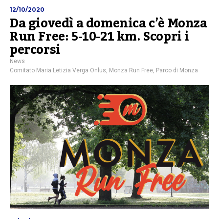
12/10/2020
Da giovedì a domenica c’è Monza
Run Free: 5-10-21 km. Scopri i
percorsi
News
Comitato Maria Letizia Verga Onlus
,
Monza Run Free
,
Parco di Monza