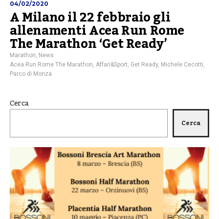
04/02/2020
A Milano il 22 febbraio gli
allenamenti Acea Run Rome
The Marathon ‘Get Ready’
Marathon
,
News
Acea Run Rome The Marathon
,
Affari&Sport
,
Get Ready
,
Michele Cecotti
,
Parco di Monza
Cerca
Cerca