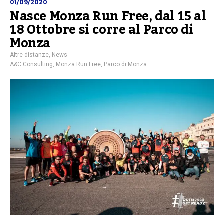
01/09/2020
Nasce Monza Run Free, dal 15 al
18 Ottobre si corre al Parco di
Monza
Altre distanze
,
News
A&C Consulting
,
Monza Run Free
,
Parco di Monza