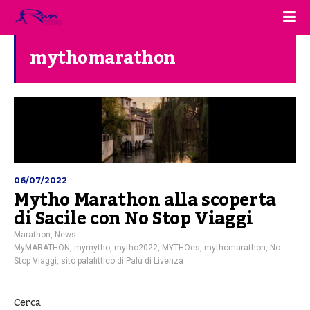
mythomarathon
06/07/2022
Mytho Marathon alla scoperta
di Sacile con No Stop Viaggi
Marathon
,
News
MyMARATHON
,
mymytho
,
mytho2022
,
MYTHOes
,
mythomarathon
,
No
Stop Viaggi
,
sito palafittico di Palù di Livenza
Cerca