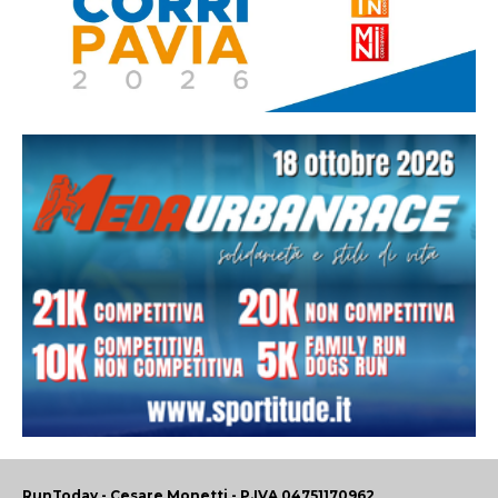
RunToday - Cesare Monetti - P.IVA 04751170962