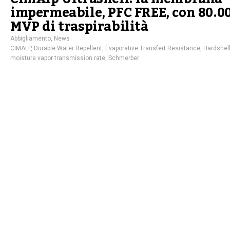
impermeabile, PFC FREE, con 80.0
MVP di traspirabilità
Abbigliamento
,
News
CIMALP
,
Durable Water Repellent
,
Evaporative Transfert Resistance
,
Hardshel
moisture vapor transmission rate
,
Schmerber