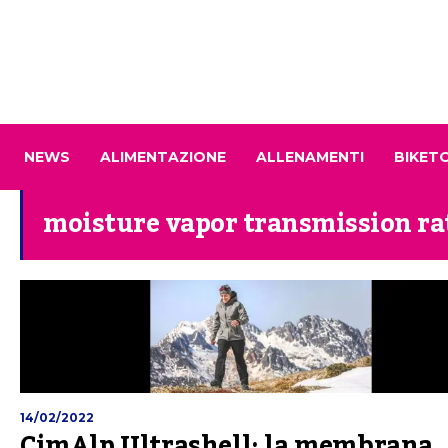
NEWS
ALIMENTAZIONE
ALLENAMENTI
BIKET
moisture vapor transmission ra
14/02/2022
CimAlp Ultrashell: la membrana