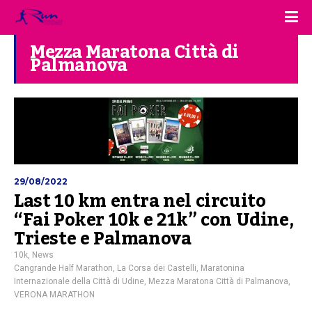
Mezza Maratona Città di
Palmanova
29/08/2022
Last 10 km entra nel circuito
“Fai Poker 10k e 21k” con Udine,
Trieste e Palmanova
10k
,
News
Cangrande Half Marathon
,
La Corsa dei Castelli
,
Maratonina
Internazionale della Città di Udine
,
Mezza Maratona Città di Palmanova
,
VERONA MARATHON