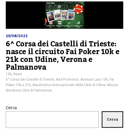
25/08/2022
6^ Corsa dei Castelli di Trieste:
nasce il circuito Fai Poker 10k e
21k con Udine, Verona e
Palmanova
10k
,
News
6^ Corsa dei Castelli di Trieste
,
Asd Promorun
,
Avesani Last 10k
,
Fai
Poker 10k e 21k
,
Maratonina Internazionale della Città di Udine
,
Mezza
Maratona Città di Palmanova
Cerca
Cerca