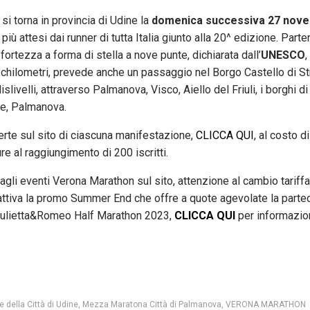
si torna in provincia di Udine la
domenica successiva 27 nov
 più attesi dai runner di tutta Italia giunto alla 20^ edizione. Part
fortezza a forma di stella a nove punte, dichiarata dall’
UNESCO
,
 chilometri, prevede anche un passaggio nel Borgo Castello di S
islivelli, attraverso Palmanova, Visco, Aiello del Friuli, i borghi d
de, Palmanova.
rte sul sito di ciascuna manifestazione,
CLICCA QUI
, al costo d
re al raggiungimento di 200 iscritti.
 eventi Verona Marathon sul sito, attenzione al cambio tariffa 
è attiva la promo Summer End che offre a quote agevolate la part
iulietta&Romeo Half Marathon 2023,
CLICCA QUI
per informazion
 della Città di Udine
,
Mezza Maratona Città di Palmanova
,
VERONA MARATHON