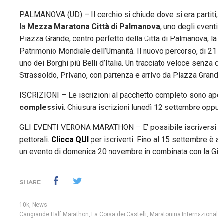
PALMANOVA (UD) – Il cerchio si chiude dove si era partiti, 
la
Mezza Maratona Città di Palmanova
, uno degli eventi
Piazza Grande, centro perfetto della Città di Palmanova, la 
Patrimonio Mondiale dell’Umanità. Il nuovo percorso, di 21
uno dei Borghi più Belli d’Italia. Un tracciato veloce senza d
Strassoldo, Privano, con partenza e arrivo da Piazza Gran
ISCRIZIONI – Le iscrizioni al pacchetto completo sono ape
complessivi
. Chiusura iscrizioni lunedì 12 settembre oppu
GLI EVENTI VERONA MARATHON – E’ possibile iscriversi agli
pettorali.
Clicca QUI
per iscriverti. Fino al 15 settembre 
un evento di domenica 20 novembre in combinata con la G
SHARE
10k
,
News
Cangrande Half Marathon
,
La Corsa dei Castelli
,
Maratonina Internazionale