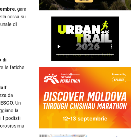
tembre
, gara
ella corsa su
munale di
 di
re le fatiche
alf
nza da
UNESCO
. Un
ggiano la
 I podisti
alorosissima