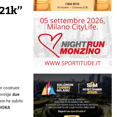
21k” 
er costruire
involge
due
hon ha subito
 HOKA