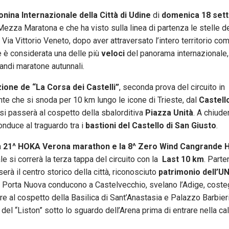
nina Internazionale della Città di Udine
di
domenica 18 set
ezza Maratona e che ha visto sulla linea di partenza le stelle d
ia Vittorio Veneto, dopo aver attraversato l’intero territorio co
e è considerata una delle più
veloci
del panorama internazionale,
randi maratone autunnali.
zione de “La Corsa dei Castelli”
, seconda prova del circuito in
te che si snoda per 10 km lungo le icone di Trieste, dal
Castello
 si passerà al cospetto della sbalorditiva
Piazza Unità
. A chiude
onduce al traguardo tra i
bastioni del Castello di San Giusto
.
a
21^ HOKA Verona marathon e la 8^ Zero Wind Cangrande H
le si correrà la terza tappa del circuito con la
Last 10 km
. Parte
serà il centro storico della città, riconosciuto
patrimonio dell’
 da Porta Nuova conducono a Castelvecchio, svelano l’Adige, coste
e al cospetto della Basilica di Sant’Anastasia e Palazzo Barbieri.
 del “Liston” sotto lo sguardo dell’Arena prima di entrare nella c