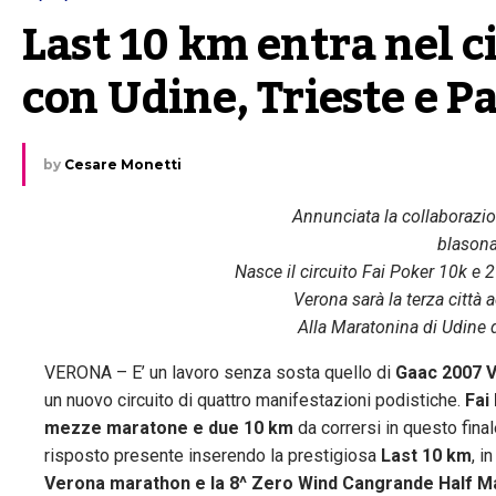
Last 10 km entra nel ci
con Udine, Trieste e 
by
Cesare Monetti
Annunciata la collaborazi
blasona
Nasce il circuito Fai Poker 10k e 
Verona sarà la terza citt
Alla Maratonina di Udine d
VERONA – E’ un lavoro senza sosta quello di
Gaac 2007 
un nuovo circuito di quattro manifestazioni podistiche.
Fai
mezze maratone e due 10 km
da corrersi in questo fina
risposto presente inserendo la prestigiosa
Last 10 km
, 
Verona marathon e la 8^ Zero Wind Cangrande Half M