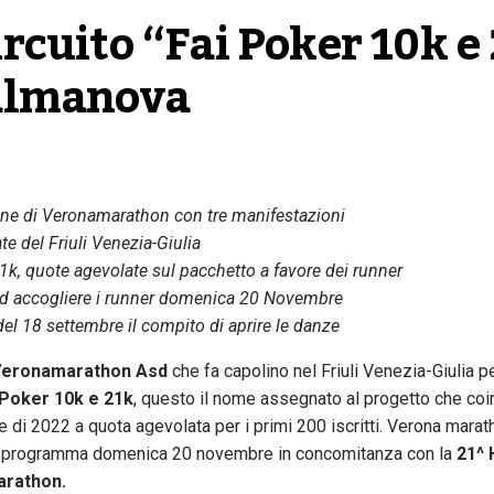
rcuito “Fai Poker 10k e 
Palmanova
one di Veronamarathon con tre manifestazioni
te del Friuli Venezia-Giulia
21k, quote agevolate sul pacchetto a favore dei runner
à ad accogliere i runner domenica 20 Novembre
el 18 settembre il compito di aprire le danze
Veronamarathon Asd
che fa capolino nel Friuli Venezia-Giulia p
 Poker 10k e 21k
, questo il nome assegnato al progetto che co
le di 2022 a quota agevolata per i primi 200 iscritti. Verona marat
in programma domenica 20 novembre in concomitanza con la
21^
arathon.