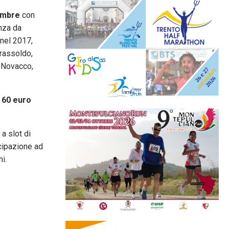
embre
con
enza da
 nel 2017,
trassoldo,
i Novacco,
i
60 euro
a slot di
ecipazione ad
i.