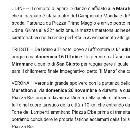
UDINE – Il compito di aprire le danze è affidato alla
Marato
che in passato è stata teatro del Campionato Mondiale di M
strada. Partenza da Piazza Primo Maggio e arrivo posto in V
Udine. Giunta alla 22^ edizione, la mezza maratona udines
caratteristica che la rende perfetta in avvicinamento alle g
TRIESTE – Da Udine a Trieste, dove si affronterà la
6^ edi
programma
domenica 16 Ottobre.
Un percorso affascinan
Miramare
a quello di
San Giusto
per raggiungere il quale
sarà il chilometro finale impegnativo, detto “
Il Muro
” che c
VERONA – Verona in grande spolvero con la partenza dell
Marathon
al via
domenica 20 novembre
e durante la qua
Piazza Bra, proprio davanti all’Arena, dalla quale si attraver
tuffo nel cuore turistico della città, i 10 km che entrando
Torre dei Lamberti, ammirano Piazza Erbe prima di transitar
potranno concludere le proprie fatiche acclamati dalla folla
Piazza Bra.