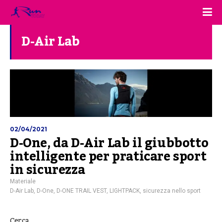
D-Air Lab
02/04/2021
D-One, da D-Air Lab il giubbotto
intelligente per praticare sport
in sicurezza
Materiale
D-Air Lab
,
D-One
,
D-ONE TRAIL VEST
,
LIGHTPACK
,
sicurezza nello sport
Cerca