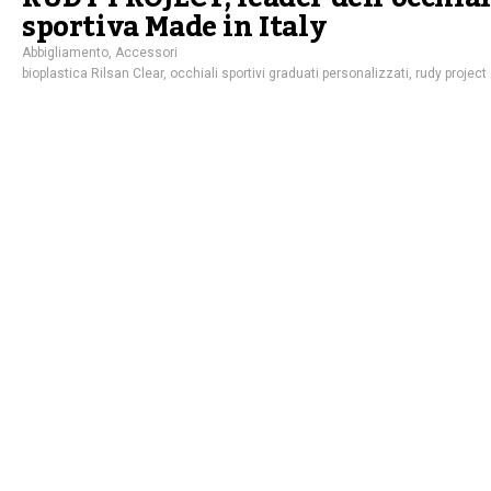
sportiva Made in Italy
Abbigliamento
,
Accessori
bioplastica Rilsan Clear
,
occhiali sportivi graduati personalizzati
,
rudy project