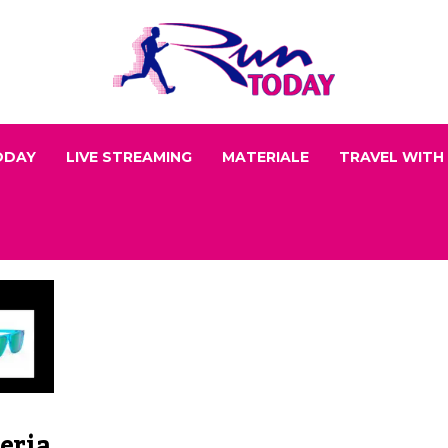
ODAY
LIVE STREAMING
MATERIALE
TRAVEL WITH
eria