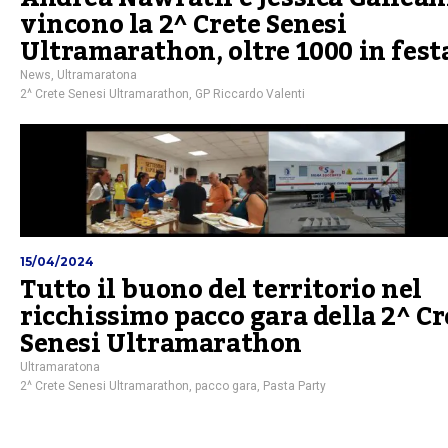
vincono la 2^ Crete Senesi
Ultramarathon, oltre 1000 in fest
News
,
Ultramaratona
2^ Crete Senesi Ultramarathon
,
GP Riccardo Valenti
15/04/2024
Tutto il buono del territorio nel
ricchissimo pacco gara della 2^ Cr
Senesi Ultramarathon
Ultramaratona
2^ Crete Senesi Ultramarathon
,
pacco gara
,
Pasta Party