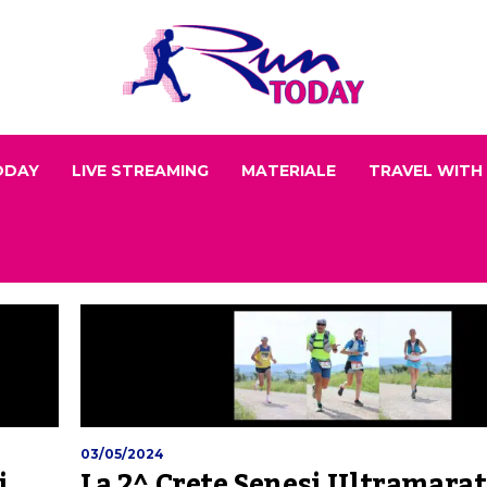
ODAY
LIVE STREAMING
MATERIALE
TRAVEL WITH
03/05/2024
i
La 2^ Crete Senesi Ultramara