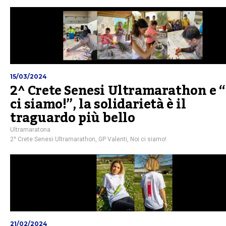
15/03/2024
2^ Crete Senesi Ultramarathon e 
ci siamo!”, la solidarietà è il
traguardo più bello
Ultramaratona
2^ Crete Senesi Ultramarathon
,
GP Valenti
,
Noi ci siamo!
21/02/2024