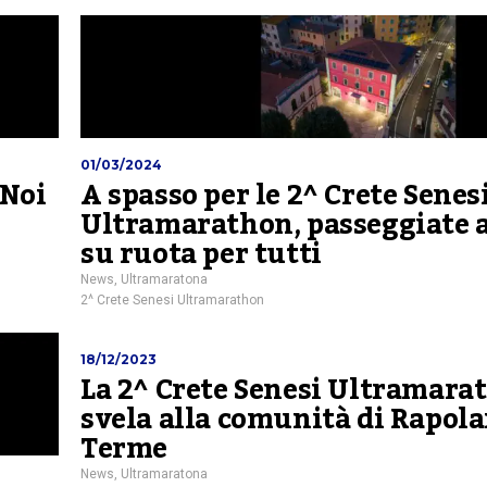
01/03/2024
“Noi
A spasso per le 2^ Crete Senes
Ultramarathon, passeggiate a
su ruota per tutti
News
,
Ultramaratona
2^ Crete Senesi Ultramarathon
18/12/2023
La 2^ Crete Senesi Ultramarat
svela alla comunità di Rapol
Terme
News
,
Ultramaratona