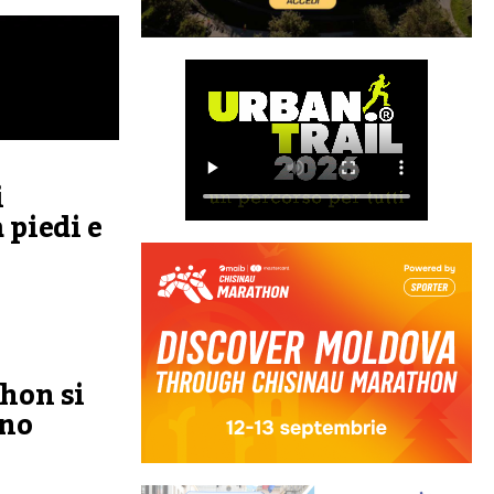
i
 piedi e
hon si
ano