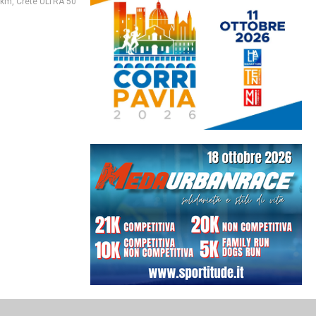
 km
,
Crete ULTRA 50