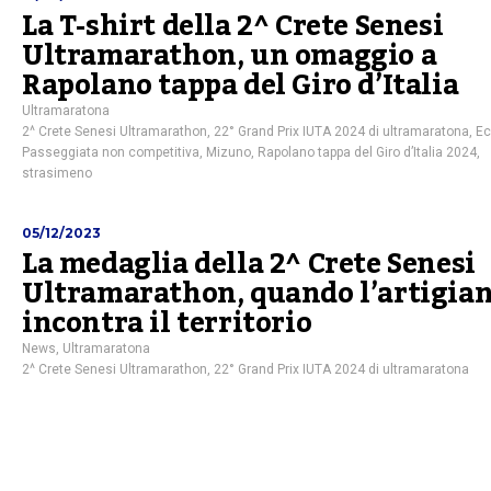
La T-shirt della 2^ Crete Senesi
Ultramarathon, un omaggio a
Rapolano tappa del Giro d’Italia
Ultramaratona
2^ Crete Senesi Ultramarathon
,
22° Grand Prix IUTA 2024 di ultramaratona
,
Ec
Passeggiata non competitiva
,
Mizuno
,
Rapolano tappa del Giro d’Italia 2024
,
strasimeno
05/12/2023
La medaglia della 2^ Crete Senesi
Ultramarathon, quando l’artigia
incontra il territorio
News
,
Ultramaratona
2^ Crete Senesi Ultramarathon
,
22° Grand Prix IUTA 2024 di ultramaratona