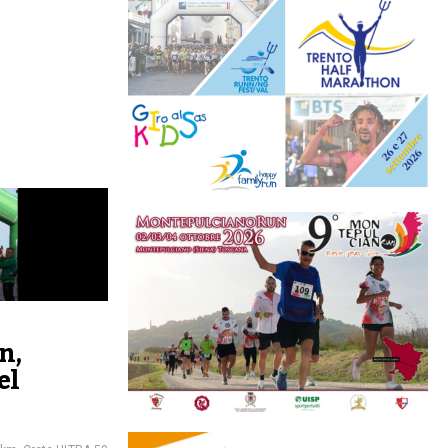
n,
el