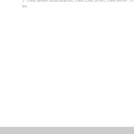
2^ Crete Senesi Ultramarathon
,
Crete LONG 30 km
,
Crete SHORT 15
km