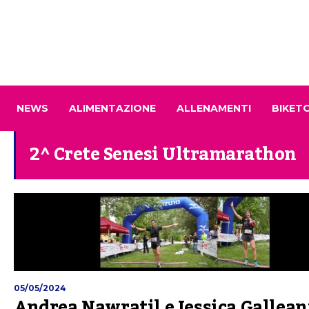
NEWS
ALIMENTAZIONE
ALLENAMENTI
BIKET
2^ Crete Senesi Ultramarathon
05/05/2024
Andrea Nawratil e Jessica Gallean