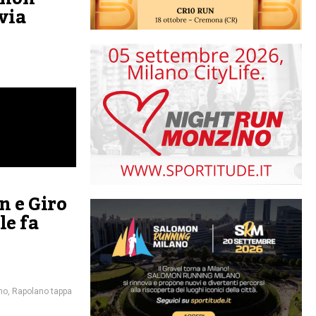
 via
n e Giro
le fa
no
,
Rapolano tappa