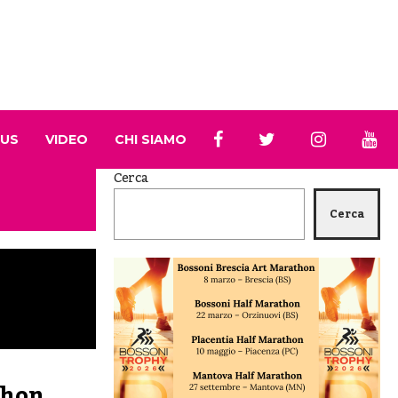
 US
VIDEO
CHI SIAMO
Cerca
Cerca
thon