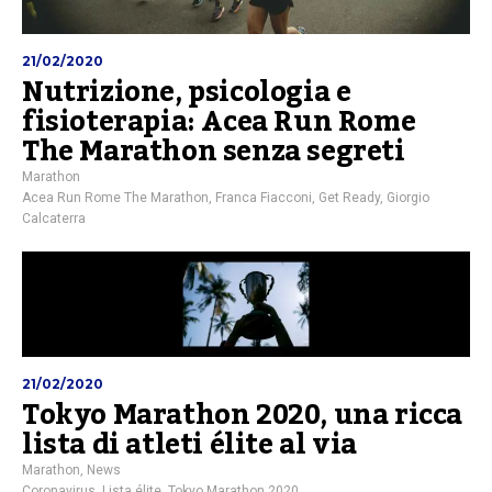
21/02/2020
Nutrizione, psicologia e
fisioterapia: Acea Run Rome
The Marathon senza segreti
Marathon
Acea Run Rome The Marathon
,
Franca Fiacconi
,
Get Ready
,
Giorgio
Calcaterra
21/02/2020
Tokyo Marathon 2020, una ricca
lista di atleti élite al via
Marathon
,
News
Coronavirus
,
Lista élite
,
Tokyo Marathon 2020