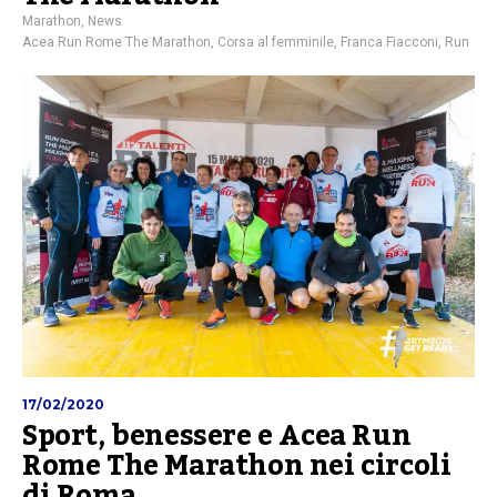
Marathon
,
News
Acea Run Rome The Marathon
,
Corsa al femminile
,
Franca Fiacconi
,
Run
17/02/2020
Sport, benessere e Acea Run
Rome The Marathon nei circoli
di Roma