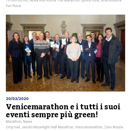
10.000 iscritti
,
Acea Run Rome The Marathon
,
quota rosa
,
Stracittadina
Fun Race
20/02/2020
Venicemarathon e i tutti i suoi
eventi sempre più green!
Marathon
,
News
cmp trail
,
Jesolo Moonlight Half Marathon
,
Venicemarathon
,
Zero Waste