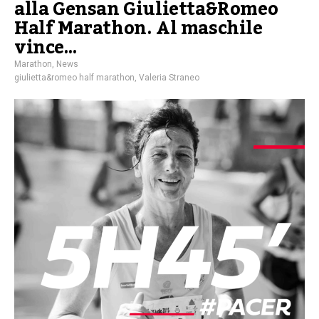
alla Gensan Giulietta&Romeo
Half Marathon. Al maschile
vince…
Marathon
,
News
giulietta&romeo half marathon
,
Valeria Straneo