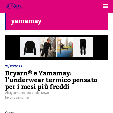
yamamay
21/12/2022
Dryarn® e Yamamay:
l’underwear termico pensato
per i mesi più freddi
Abbigliamento
,
Materiale
,
News
Dryarn
,
yamamay
Cerca