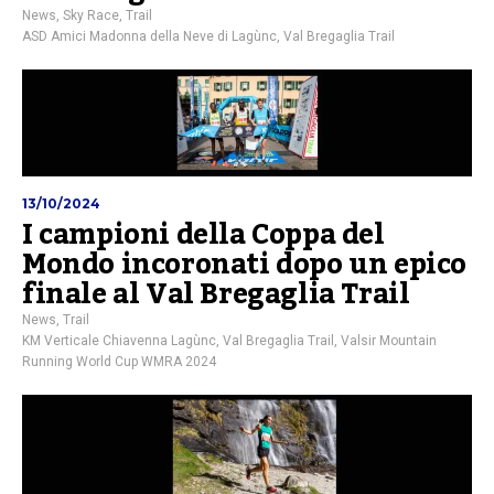
News
,
Sky Race
,
Trail
ASD Amici Madonna della Neve di Lagùnc
,
Val Bregaglia Trail
13/10/2024
I campioni della Coppa del
Mondo incoronati dopo un epico
finale al Val Bregaglia Trail
News
,
Trail
KM Verticale Chiavenna Lagùnc
,
Val Bregaglia Trail
,
Valsir Mountain
Running World Cup WMRA 2024