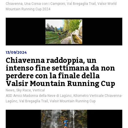
Chiavenna
,
Una Corsa con i Campioni
,
Val Bregaglia Trail
,
Valsir World
Mountain Running Cup 2024
13/09/2024
Chiavenna raddoppia, un
intenso fine settimana da non
perdere con la finale della
Valsir Mountain Running Cup
News
,
Sky Race
,
Vertical
ASD Amici Madonna della Neve di Lagùnc
,
Kilometro Verticale Chiavenna-
Lagùnc
,
Val Bregaglia Trail
,
Valsir Mountain Running Cup