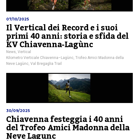
07/10/2025
Il Vertical dei Record e i suoi
primi 40 anni: storia e sfida del
KV Chiavenna-Lagùnc
News
,
Vertical
Kilometro Verticale Chiavenna–Lagùnc
,
Trofeo Amici Madonna della
Neve Lagùnc
,
Val Bregaglia Trail
30/09/2025
Chiavenna festeggia i 40 anni
del Trofeo Amici Madonna della
Neve Lagunc