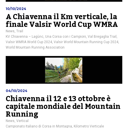
10/10/2024
A Chiavenna il Km verticale, la
finale Valsir World Cup WMRA
News
,
Trail
KV Chiavenna – Lagùnc
,
Una Corsa con i Campioni
,
Val Bregaglia Trail
,
Valsir WMRA World Cup 2024
,
Valsir World Mountain Running Cup 2024
,
World Mountain Running Association
04/10/2024
Chiavenna il 12 e 13 ottobre è
capitale mondiale del Mountain
Running
News
,
Vertical
Campionato Italiano di Corsa in Montagna
,
Kilometro Verticale