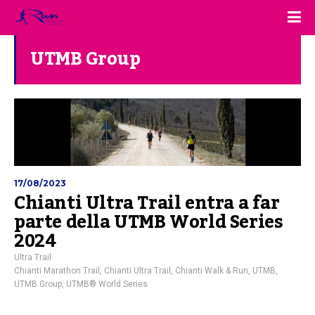
UTMB Group
17/08/2023
Chianti Ultra Trail entra a far
parte della UTMB World Series
2024
Ultra Trail
Chianti Marathon Trail
,
Chianti Ultra Trail
,
Chianti Walk & Run
,
UTMB
,
UTMB Group
,
UTMB® World Series