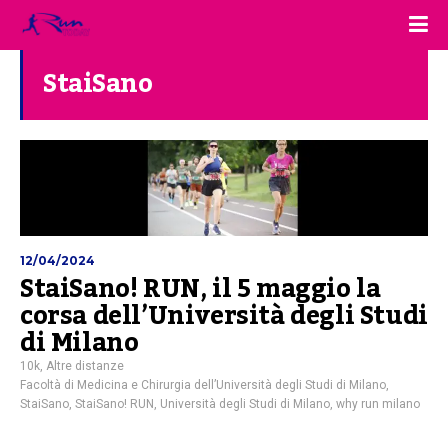
StaiSano
12/04/2024
StaiSano! RUN, il 5 maggio la
corsa dell’Università degli Studi
di Milano
10k
,
Altre distanze
Facoltà di Medicina e Chirurgia dell’Università degli Studi di Milano
,
StaiSano
,
StaiSano! RUN
,
Università degli Studi di Milano
,
why run milano