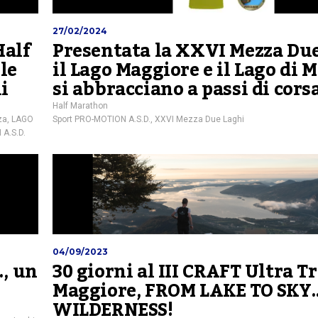
27/02/2024
Half
Presentata la XXVI Mezza Due
le
il Lago Maggiore e il Lago di 
i
si abbracciano a passi di cors
Half Marathon
za
,
LAGO
Sport PRO-MOTION A.S.D.
,
XXVI Mezza Due Laghi
A.S.D.
04/09/2023
., un
30 giorni al III CRAFT Ultra Tr
Maggiore, FROM LAKE TO SK
WILDERNESS!