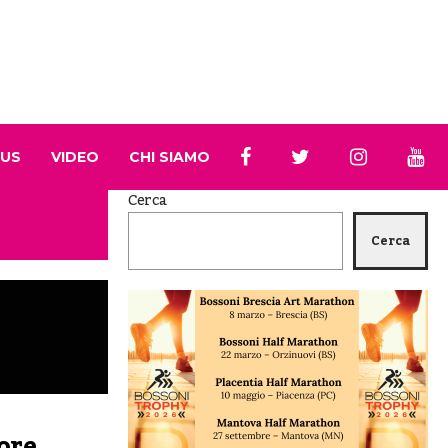
 US
VIDEO
CHI SIAMO
Cerca
Cerca
ore