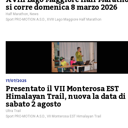
si corre domenica 8 marzo 2026
Half Marathon
,
News
Sport PRO-MOTION A.S.D.
,
XVIII Lago Maggiore Half Marathon
17/07/2025
Presentato il VII Monterosa EST
Himalayan Trail, nuova la data di
sabato 2 agosto
Ultra Trail
Sport PRO-MOTION A.S.D.
,
VII Monterosa EST Himalayan Trail