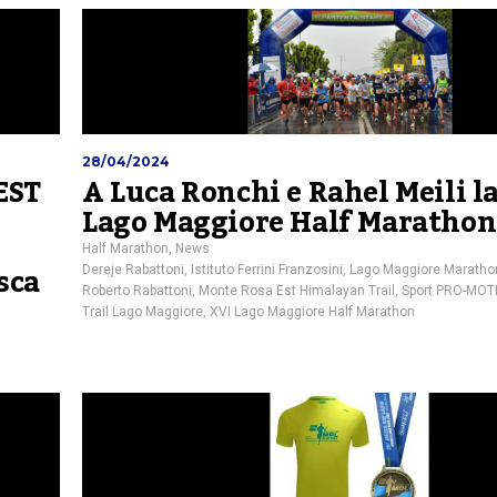
28/04/2024
EST
A Luca Ronchi e Rahel Meili l
Lago Maggiore Half Marathon
Half Marathon
,
News
sca
Dereje Rabattoni
,
Istituto Ferrini Franzosini
,
Lago Maggiore Maratho
Roberto Rabattoni
,
Monte Rosa Est Himalayan Trail
,
Sport PRO-MOTI
Trail Lago Maggiore
,
XVI Lago Maggiore Half Marathon