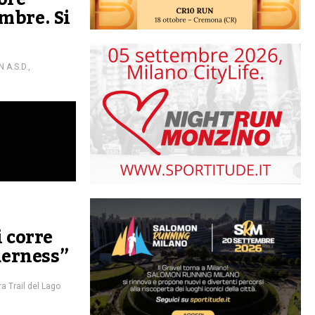
mbre. Si
 A.S.D.
,
 corre
derness”
ra Trail del Lago