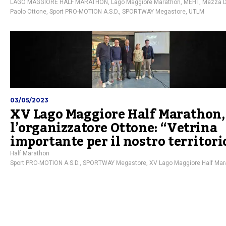
LAGO MAGGIORE HALF MARATHON
,
Lago Maggiore Marathon
,
MEHT
,
Mezza D
Paolo Ottone
,
Sport PRO-MOTION A.S.D.
,
SPORTWAY Megastore
,
UTLM
03/05/2023
XV Lago Maggiore Half Marathon,
l’organizzatore Ottone: “Vetrina
importante per il nostro territori
Half Marathon
Sport PRO-MOTION A.S.D.
,
SPORTWAY Megastore
,
XV Lago Maggiore Half Mar