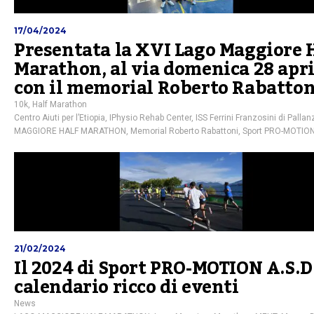
17/04/2024
Presentata la XVI Lago Maggiore 
Marathon, al via domenica 28 apri
con il memorial Roberto Rabatton
10k
,
Half Marathon
Centro Aiuti per l’Etiopia
,
IPhysio Rehab Center
,
ISS Ferrini Franzosini di Pallan
MAGGIORE HALF MARATHON
,
Memorial Roberto Rabattoni
,
Sport PRO-MOTION 
21/02/2024
Il 2024 di Sport PRO-MOTION A.S.D
calendario ricco di eventi
News