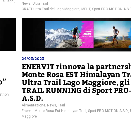
ue Laghi
,
News
,
Ultra Trail
CRAFT Ultra Trail del Lago Maggiore
,
MEHT
,
Sport PRO-MOTION A.S.D
24/03/2023
ENERVIT rinnova la partners
Monte Rosa EST Himalayan Tra
o”
Ultra Trail Lago Maggiore, gli
TRAIL RUNNING di Sport PR
A.S.D.
athon
Alimentazione
,
News
,
Trail
Enervit
,
Monte Rosa Est Himalayan Trail
,
Sport PRO-MOTION A.S.D.
,
Maggiore