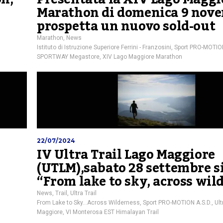
Marathon di domenica 9 nove
prospetta un nuovo sold-out
Marathon
,
News
Istituto di Istruzione Superiore Ferrini - Franzosini
,
Sport PRO-MOTION
SPORTWAY Megastore
,
XIV Lago Maggiore Marathon
22/07/2024
IV Ultra Trail Lago Maggiore
(UTLM),sabato 28 settembre si
“From lake to sky, across wil
News
,
Trail
,
Ultra Trail
From Lake to Sky…Across Wilderness
,
Sport PRO-MOTION A.S.D.
,
Ult
Maggiore
,
VI Monterosa EST Himalayan Trail