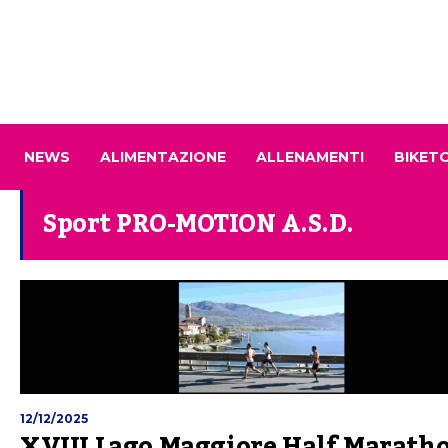
NEWS
ALIMENTAZIONE
ALLENAMENTI
BIKET
Sport PRO-MOTION A.S.D.
12/12/2025
XVIII Lago Maggiore Half Maratho