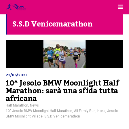
S.S.D Venicemarathon
22/06/2021
10^ Jesolo BMW Moonlight Half
Marathon: sarà una sfida tutta
africana
Half Marathon
,
News
10^ Jesolo BMW Moonlight Half Marathon
,
Alì Famiy Run
,
Hoka
,
Jesolo
BMW Moonlight Village
,
S.S.D Venicemarathon