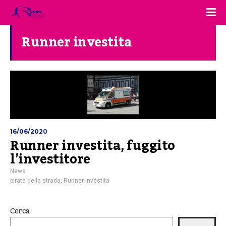
Runner investita
16/06/2020
Runner investita, fuggito
l’investitore
News
pirata della strada
,
Runner investita
Cerca