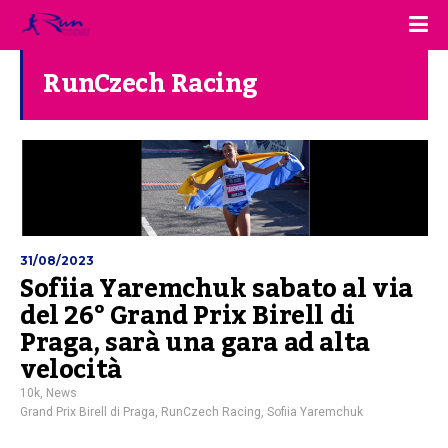
RunCzech Racing
31/08/2023
Sofiia Yaremchuk sabato al via
del 26° Grand Prix Birell di
Praga, sarà una gara ad alta
velocità
10k
,
News
Grand Prix Birell di Praga
,
RunCzech Racing
,
Sofiia Yaremchuk