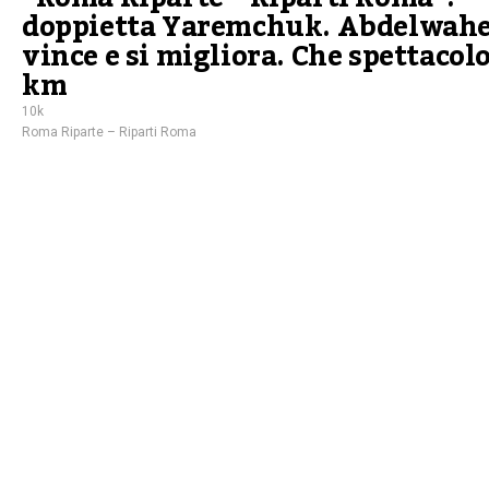
doppietta Yaremchuk. Abdelwah
vince e si migliora. Che spettacolo
km
10k
Roma Riparte – Riparti Roma