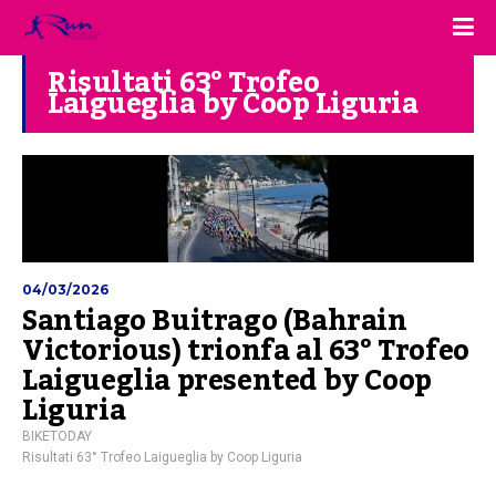
Risultati 63° Trofeo
Laigueglia by Coop Liguria
04/03/2026
Santiago Buitrago (Bahrain
Victorious) trionfa al 63° Trofeo
Laigueglia presented by Coop
Liguria
BIKETODAY
Risultati 63° Trofeo Laigueglia by Coop Liguria