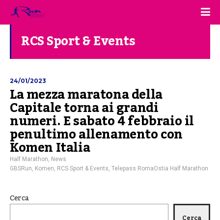
RCS Sport & Events
24/01/2023
La mezza maratona della
Capitale torna ai grandi
numeri. E sabato 4 febbraio il
penultimo allenamento con
Komen Italia
Half Marathon
,
News
GBSRun
,
Komen
,
RCS Sport & Events
,
Telepass RomaOstia Half Marathon
Cerca
Cerca