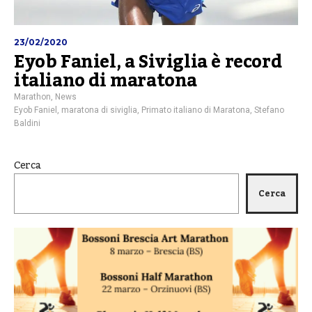
23/02/2020
Eyob Faniel, a Siviglia è record
italiano di maratona
Marathon
,
News
Eyob Faniel
,
maratona di siviglia
,
Primato italiano di Maratona
,
Stefano
Baldini
Cerca
Cerca