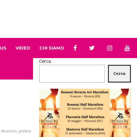
 US
VIDEO
CHI SIAMO
Cerca
Cerca
 dinamica
,
pedana