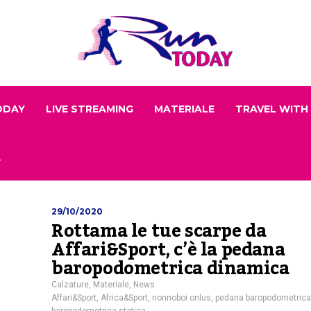
ODAY
LIVE STREAMING
MATERIALE
TRAVEL WITH
29/10/2020
Rottama le tue scarpe da
Affari&Sport, c’è la pedana
baropodometrica dinamica
Calzature
,
Materiale
,
News
Affari&Sport
,
Africa&Sport
,
nonnoboi onlus
,
pedana baropodometrica