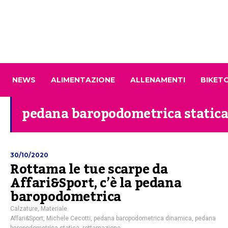
NEWS
ALIMENTAZIONE
ALLENAMENTI
BIKET
pedana baropodometrica statica
30/10/2020
Rottama le tue scarpe da
Affari&Sport, c’è la pedana
baropodometrica
Calzature
,
Materiale
Affari&Sport
,
Michele Cecotti
,
pedana baropodometrica dinamica
,
pedana