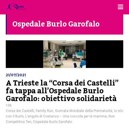
Ospedale Burlo Garofalo
21/07/2021
A Trieste la “Corsa dei Castelli”
fa tappa all’Ospedale Burlo
Garofalo: obiettivo solidarietà
10k
Corsa dei Castelli
,
Family Run
,
Giornata Mondiale della Prematurità
,
Io sto
con il Burlo
,
L’angolo di Costanza – Una coccola per le mamme
,
Non
Competitiva Ten
,
Ospedale Burlo Garofalo