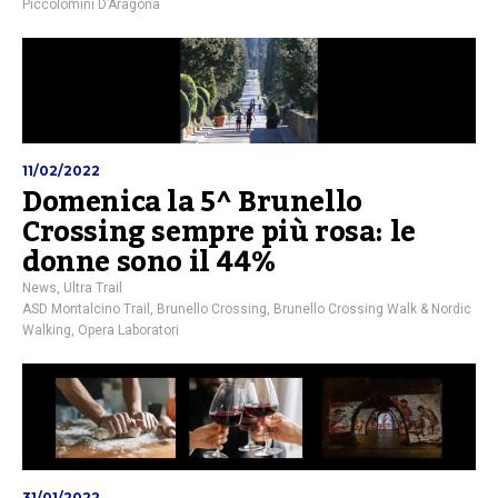
Piccolomini D’Aragona
11/02/2022
Domenica la 5^ Brunello
Crossing sempre più rosa: le
donne sono il 44%
News
,
Ultra Trail
ASD Montalcino Trail
,
Brunello Crossing
,
Brunello Crossing Walk & Nordic
Walking
,
Opera Laboratori
31/01/2022