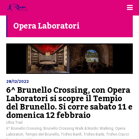
Opera Laboratori
28/12/2022
6^ Brunello Crossing, con Opera
Laboratori si scopre il Tempio
del Brunello. Si corre sabato 11 e
domenica 12 febbraio
Ultra Trail
6^ Brunello Crossing
,
Brunello Crossing Walk & Nordic Walking
,
Opera
Laboratori
,
Tempio del Brunello
,
Trofeo Banfi
,
Trofeo Barbi
,
Trofeo Ciacci