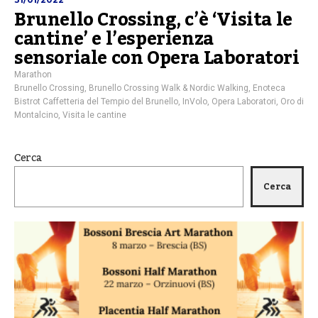
Brunello Crossing, c’è ‘Visita le
cantine’ e l’esperienza
sensoriale con Opera Laboratori
Marathon
Brunello Crossing
,
Brunello Crossing Walk & Nordic Walking
,
Enoteca
Bistrot Caffetteria del Tempio del Brunello
,
InVolo
,
Opera Laboratori
,
Oro di
Montalcino
,
Visita le cantine
Cerca
Cerca