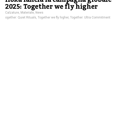
2025: Together we fly higher
Calzature
,
Materiale
,
News
ogether: Quiet Rituals
,
Together we fly higher
,
Together: Ultra Commitment