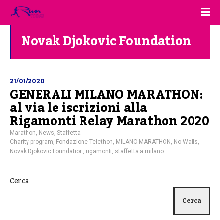
Novak Djokovic Foundation
21/01/2020
GENERALI MILANO MARATHON:
al via le iscrizioni alla
Rigamonti Relay Marathon 2020
Marathon
,
News
,
Staffetta
Charity program
,
Fondazione Telethon
,
MILANO MARATHON
,
No Walls
,
Novak Djokovic Foundation
,
rigamonti
,
staffetta a milano
Cerca
Cerca