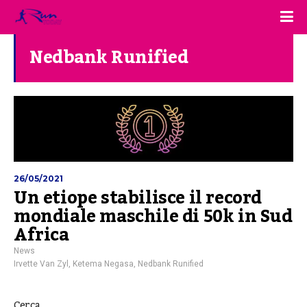
Nedbank Runified
26/05/2021
Un etiope stabilisce il record
mondiale maschile di 50k in Sud
Africa
News
Irvette Van Zyl
,
Ketema Negasa
,
Nedbank Runified
Cerca