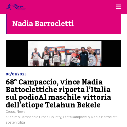
Nadia Barrocletti
06/01/2025
68° Campaccio, vince Nadia
Battoclettiche riporta l’Italia
sul podioAl maschile vittoria
dell’etiope Telahun Bekele
Cross
,
News
68esimo Campaccio Cross Country
,
FantaCampaccio
,
Nadia Barrocletti
,
sostenibilità