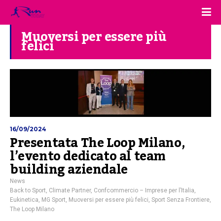
Muoversi per essere più
felici
16/09/2024
Presentata The Loop Milano,
l’evento dedicato al team
building aziendale
News
Back to Sport
,
Climate Partner
,
Confcommercio – Imprese per l’Italia
,
Eukinetica
,
MG Sport
,
Muoversi per essere più felici
,
Sport Senza Frontiere
,
The Loop Milano