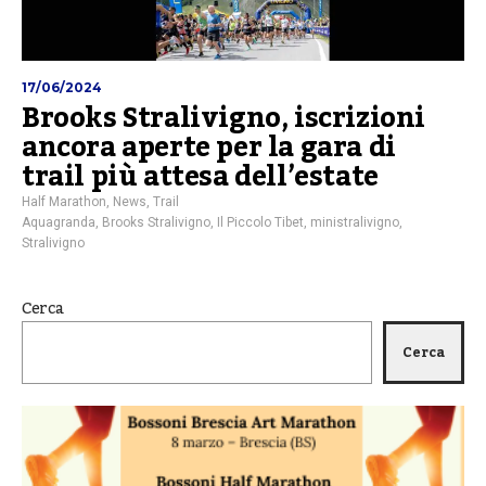
17/06/2024
Brooks Stralivigno, iscrizioni
ancora aperte per la gara di
trail più attesa dell’estate
Half Marathon
,
News
,
Trail
Aquagranda
,
Brooks Stralivigno
,
Il Piccolo Tibet
,
ministralivigno
,
Stralivigno
Cerca
Cerca