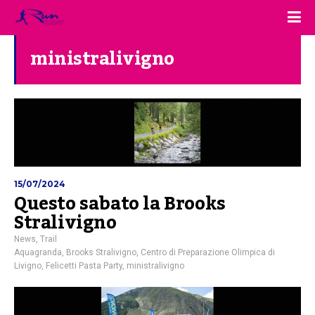
ministralivigno
15/07/2024
Questo sabato la Brooks
Stralivigno
News
,
Trail
Aquagranda
,
Brooks Stralivigno
,
Centro di Preparazione Olimpica di
Livigno
,
Felicetti Pasta Party
,
ministralivigno