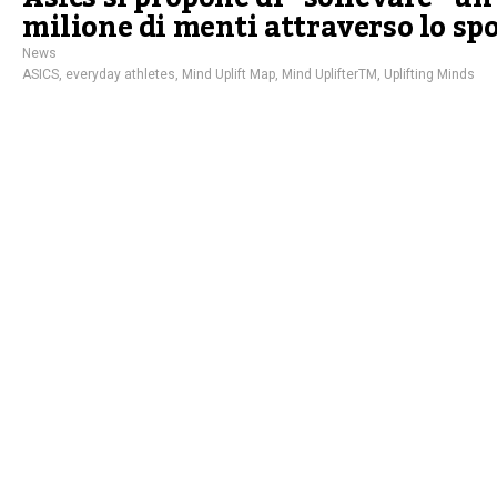
milione di menti attraverso lo sp
News
ASICS
,
everyday athletes
,
Mind Uplift Map
,
Mind UplifterTM
,
Uplifting Minds