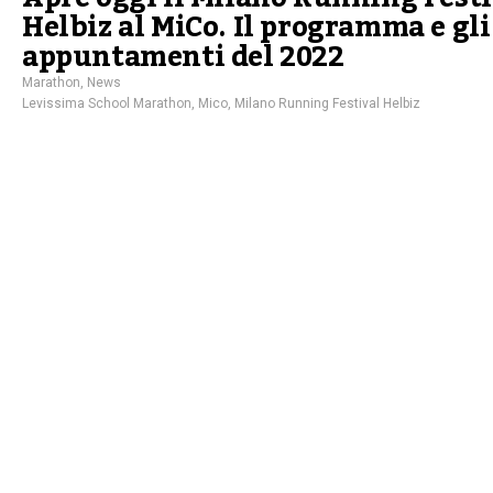
Helbiz al MiCo. Il programma e gli
appuntamenti del 2022
Marathon
,
News
Levissima School Marathon
,
Mico
,
Milano Running Festival Helbiz