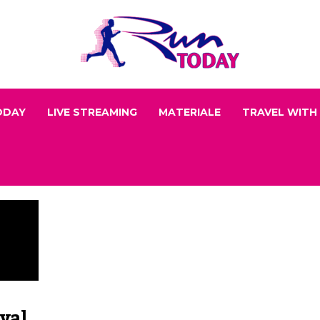
ODAY
LIVE STREAMING
MATERIALE
TRAVEL WITH
val